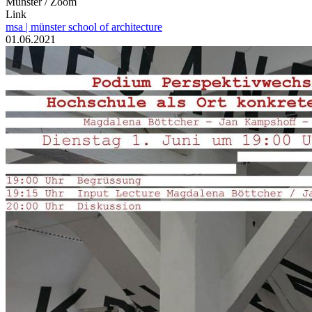
Münster / Zoom
Link
msa | münster school of architecture
Datum
01.06.2021