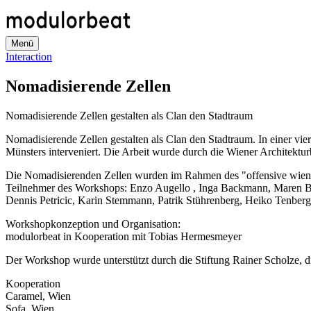
Direkt
zum
Inhalt
Menü
Interaction
Nomadisierende Zellen
Nomadisierende Zellen gestalten als Clan den Stadtraum
Nomadisierende Zellen gestalten als Clan den Stadtraum. In einer v
Münsters interveniert. Die Arbeit wurde durch die Wiener Architekt
Die Nomadisierenden Zellen wurden im Rahmen des "offensive wien!"
Teilnehmer des Workshops: Enzo Augello , Inga Backmann, Maren Bo
Dennis Petricic, Karin Stemmann, Patrik Stührenberg, Heiko Tenber
Workshopkonzeption und Organisation:
modulorbeat in Kooperation mit Tobias Hermesmeyer
Der Workshop wurde unterstützt durch die Stiftung Rainer Scholze,
Kooperation
Caramel, Wien
Sofa, Wien