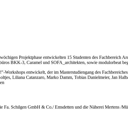
ierwöchigen Projektphase entwickelten 15 Studenten des Fachbereich Ar
urbüros BKK-3, Caramel und SOFA_architekten, sowie modulorbeat begl
-Workshops entwickelt, der im Masterstudiengang des Fachbereiches A
ltjes, Liliana Catanzaro, Marko Damm, Tobias Danielmeier, Jan Halb
gen
 die Fa. Schilgen GmbH & Co./ Emsdetten und die Näherei Mertens /Mün