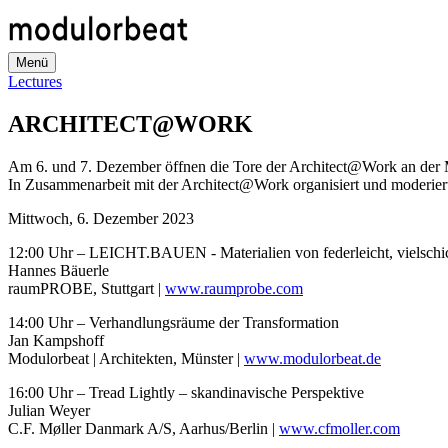
Direkt
zum
Inhalt
Menü
Lectures
ARCHITECT@WORK
Am 6. und 7. Dezember öffnen die Tore der Architect@Work an der 
In Zusammenarbeit mit der Architect@Work organisiert und moderier
Mittwoch, 6. Dezember 2023
12:00 Uhr – LEICHT.BAUEN - Materialien von federleicht, vielschic
Hannes Bäuerle
raumPROBE, Stuttgart |
www.raumprobe.com
14:00 Uhr – Verhandlungsräume der Transformation
Jan Kampshoff
Modulorbeat | Architekten, Münster |
www.modulorbeat.de
16:00 Uhr – Tread Lightly – skandinavische Perspektive
Julian Weyer
C.F. Møller Danmark A/S, Aarhus/Berlin |
www.cfmoller.com