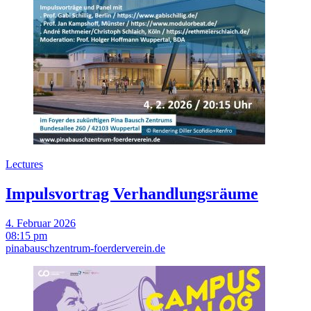
Lectures
Impulsvortrag Verhandlungsräume
4. Februar 2026
08:15 pm
pinabauschzentrum-foerderverein.de