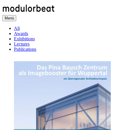
Direkt
zum
Inhalt
Menü
All
Awards
Exhibitions
Lectures
Publications