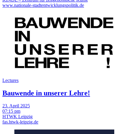
www.nationale-stadtentwicklungspolitik.de
Lectures
Bauwende in unserer Lehre!
23. April 2025
07:15 pm
HTWK Leipzig
fas.htwk-leipzig.de