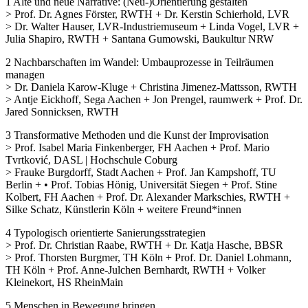
1 Alte und neue Narrative: (Neu-)Orientierung gestalten
> Prof. Dr. Agnes Förster, RWTH + Dr. Kerstin Schierhold, LVR
> Dr. Walter Hauser, LVR-Industriemuseum + Linda Vogel, LVR +
Julia Shapiro, RWTH + Santana Gumowski, Baukultur NRW
2 Nachbarschaften im Wandel: Umbauprozesse in Teilräumen
managen
> Dr. Daniela Karow-Kluge + Christina Jimenez-Mattsson, RWTH
> Antje Eickhoff, Sega Aachen + Jon Prengel, raumwerk + Prof. Dr.
Jared Sonnicksen, RWTH
3 Transformative Methoden und die Kunst der Improvisation
> Prof. Isabel Maria Finkenberger, FH Aachen + Prof. Mario
Tvrtković, DASL | Hochschule Coburg
> Frauke Burgdorff, Stadt Aachen + Prof. Jan Kampshoff, TU
Berlin + • Prof. Tobias Hönig, Universität Siegen + Prof. Stine
Kolbert, FH Aachen + Prof. Dr. Alexander Markschies, RWTH +
Silke Schatz, Künstlerin Köln + weitere Freund*innen
4 Typologisch orientierte Sanierungsstrategien
> Prof. Dr. Christian Raabe, RWTH + Dr. Katja Hasche, BBSR
> Prof. Thorsten Burgmer, TH Köln + Prof. Dr. Daniel Lohmann,
TH Köln + Prof. Anne-Julchen Bernhardt, RWTH + Volker
Kleinekort, HS RheinMain
5 Menschen in Bewegung bringen