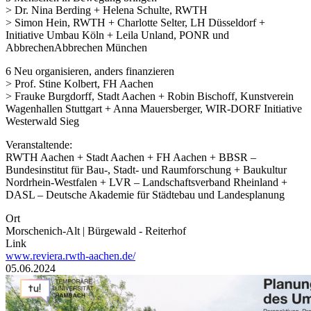
> Dr. Nina Berding + Helena Schulte, RWTH
> Simon Hein, RWTH + Charlotte Selter, LH Düsseldorf +
Initiative Umbau Köln + Leila Unland, PONR und
AbbrechenAbbrechen München
6 Neu organisieren, anders finanzieren
> Prof. Stine Kolbert, FH Aachen
> Frauke Burgdorff, Stadt Aachen + Robin Bischoff, Kunstverein
Wagenhallen Stuttgart + Anna Mauersberger, WIR-DORF Initiative
Westerwald Sieg
Veranstaltende:
RWTH Aachen + Stadt Aachen + FH Aachen + BBSR –
Bundesinstitut für Bau-, Stadt- und Raumforschung + Baukultur
Nordrhein-Westfalen + LVR – Landschaftsverband Rheinland +
DASL – Deutsche Akademie für Städtebau und Landesplanung
Ort
Morschenich-Alt | Bürgewald - Reiterhof
Link
www.reviera.rwth-aachen.de/
Datum
05.06.2024