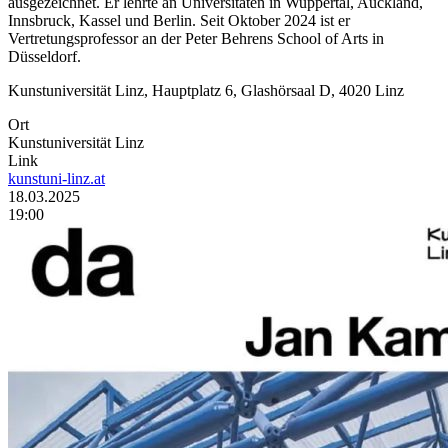
ausgezeichnet. Er lehrte an Universitäten in Wuppertal, Auckland,
Innsbruck, Kassel und Berlin. Seit Oktober 2024 ist er
Vertretungsprofessor an der Peter Behrens School of Arts in
Düsseldorf.
Kunstuniversität Linz, Hauptplatz 6, Glashörsaal D, 4020 Linz
Ort
Kunstuniversität Linz
Link
kunstuni-linz.at
Datum
18.03.2025
Zeit
19:00
(Anfang)