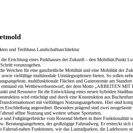
Detmold
ten und Treibhaus Landschaftsarchitektur
 die Errichtung eines Parkhauses der Zukunft – den Mobilität.Punkt Lus
Schritt voranzugehen.
 die Weichen für eine ganzheitliche Mobilität und eine Mobilität der Z
n sowie vielfältige multimodale Umstiegsoptionen bieten. So sollen n
ungsangebote, multifunktionale Flächen und Gastronomie am Standort 
ur entstand ein Wettbewerbsentwurf, der dem Motto „ARBEITEN MIT 
punkt und Ressource für die Entwicklung eines neuen hybriden Stadt
truktion wird ertüchtigt und durch eine Konstruktion aus Buchenfurni
r Transformationsort mit vielfältigen Nutzungsangeboten. Hier sind kom
en Erschließung angeordnet. Besonders prägend sind zwei neugefasste 
 Fahrrad affine Nutzung und weitere urbane Sportarten.
und Fußgängerbrücke vom Rosental bleiben in ihrer Funktionalität wi
bzw. Beratungsangeboten, der großzügige Fahrradweg. Er erstreckt sich
 Fahrrad-nahen Funktionen, wie das Lastradparken, die Ladeboxen od