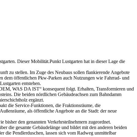
tgarten. Dieser Mobilität.Punkt Lustgarten hat in dieser Lage die
ukunft zu stellen. Im Zuge des Neubaus sollen flankierende Angebote
eben dem öffentlichen Pkw-Parken auch Nutzungen wie Fahrrad- und
Lustgarten entstehen.
DEM, WAS DA IST“ konsequent folgt. Erhalten, Transformieren und
bausteins. Die beiden nördlichen Gebäudeachsen zum Bahndamm
erschichtholz ergänzt.
pakt die Service-Funktionen, die Fraktionsräume, die
Außenräume, als öffentliche Angebote an die Stadt: der neue
e bisher den genannten Verkehrsteilnehmern zugeordnet.
 über die gesamte Gebäudelänge und bildet mit den anderen beiden
er die Pendlerduschen, lassen sich vom Radweg unmittelbar