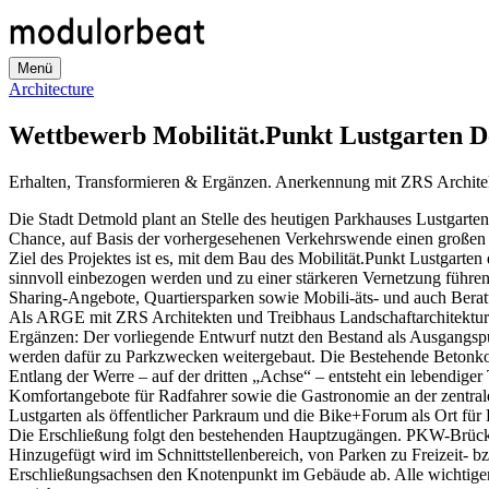
Direkt
zum
Inhalt
Menü
Architecture
Wettbewerb Mobilität.Punkt Lustgarten 
Erhalten, Transformieren & Ergänzen. Anerkennung mit ZRS Architek
Die Stadt Detmold plant an Stelle des heutigen Parkhauses Lustgarten
Chance, auf Basis der vorhergesehenen Verkehrswende einen großen 
Ziel des Projektes ist es, mit dem Bau des Mobilität.Punkt Lustgarten
sinnvoll einbezogen werden und zu einer stärkeren Vernetzung führe
Sharing-Angebote, Quartiersparken sowie Mobili-äts- und auch Berat
Als ARGE mit ZRS Architekten und Treibhaus Landschaftarchitekt
Ergänzen: Der vorliegende Entwurf nutzt den Bestand als Ausgangs
werden dafür zu Parkzwecken weitergebaut. Die Bestehende Betonkons
Entlang der Werre – auf der dritten „Achse“ – entsteht ein lebendige
Komfortangebote für Radfahrer sowie die Gastronomie an der zentral
Lustgarten als öffentlicher Parkraum und die Bike+Forum als Ort für
Die Erschließung folgt den bestehenden Hauptzugängen. PKW-Brücke 
Hinzugefügt wird im Schnittstellenbereich, von Parken zu Freizeit- 
Erschließungsachsen den Knotenpunkt im Gebäude ab. Alle wichtigen