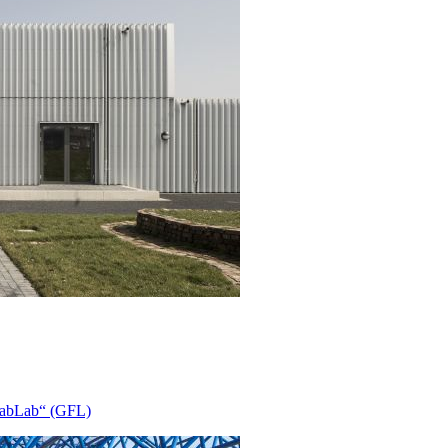
FabLab“ (GFL)