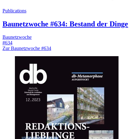
Publications
Baunetzwoche #634: Bestand der Dinge
Baunetzwoche
#634
Zur Baunetzwoche #634