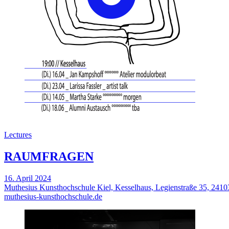
Lectures
RAUMFRAGEN
16. April 2024
Muthesius Kunsthochschule Kiel, Kesselhaus, Legienstraße 35, 2410
muthesius-kunsthochschule.de